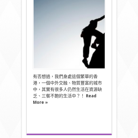
所
謂
「施
比
受
更
有
福」！〉
中
有否想過，我們身處這個繁華的香
港，一個中外交融、物質豐富的城市
中，其實有很多人仍然生活在資源缺
乏、三餐不飽的生活中？！
Read
More »