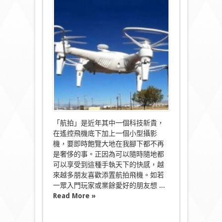
簷
走
壁
看
世
界
入
門
模
型
航
拍
機〉
中
「航拍」是近年其中一個科技新貴，
在遙控飛機底下加上一個小型攝影
機，要即時飽覽大地在我腳下都不再
是奢侈的事。正因為可以隨時隨地都
可以享受到這種手執天下的快感，越
來越多朋友喜歡添置航拍飛機。如若
一眾入門玩家或業餘愛好的朋友想 ...
Read More »