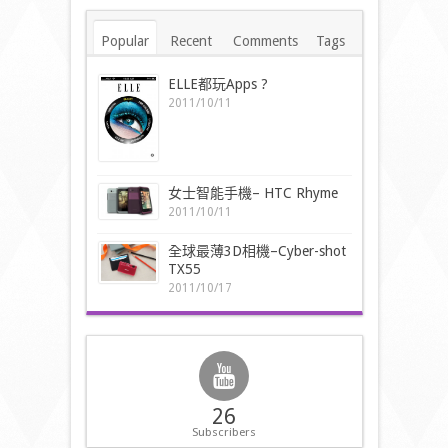
Popular
Recent
Comments
Tags
ELLE都玩Apps ?
2011/10/11
女士智能手機– HTC Rhyme
2011/10/11
全球最薄3D相機–Cyber-shot
TX55
2011/10/17
26
Subscribers