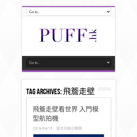
Tag Archives:
飛簷走壁
飛簷走壁看世界 入門模
型航拍機
在
2016/04/19
留言功能已關閉
〈飛