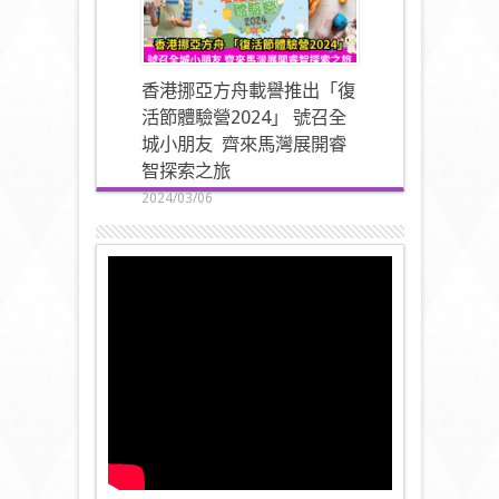
香港挪亞方舟載譽推出「復
活節體驗營2024」 號召全
城小朋友 齊來馬灣展開睿
智探索之旅
2024/03/06