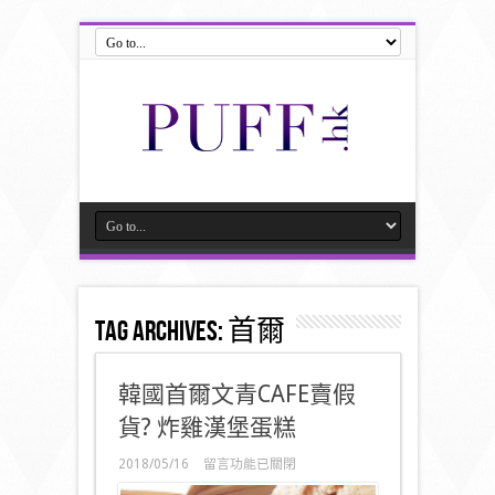
Tag Archives:
首爾
韓國首爾文青CAFE賣假
貨? 炸雞漢堡蛋糕
在
2018/05/16
留言功能已關閉
〈韓