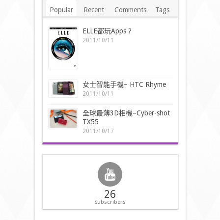
Popular
Recent
Comments
Tags
ELLE都玩Apps ?
2011/10/11
女士智能手機– HTC Rhyme
2011/10/11
全球最薄3D相機–Cyber-shot
TX55
2011/10/17
26
Subscribers