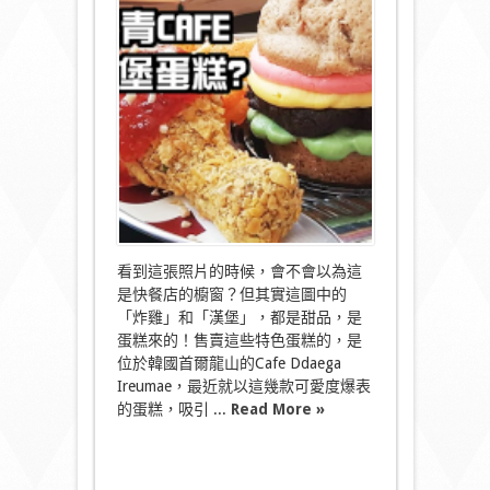
國
首
爾
文
青
CAFE
賣
假
貨?
炸
雞
漢
堡
蛋
糕〉
看到這張照片的時候，會不會以為這
中
是快餐店的櫥窗？但其實這圖中的
「炸雞」和「漢堡」，都是甜品，是
蛋糕來的！售賣這些特色蛋糕的，是
位於韓國首爾龍山的Cafe Ddaega
Ireumae，最近就以這幾款可愛度爆表
的蛋糕，吸引 ...
Read More »