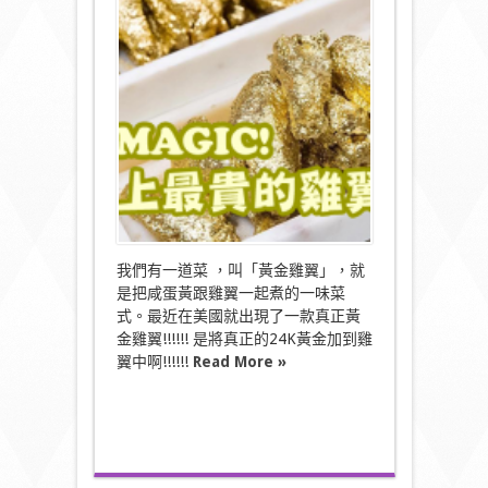
球
最
昂
貴
的
「24K
黃
金
雞
翼
」〉
中
我們有一道菜 ，叫「黃金雞翼」，就
是把咸蛋黃跟雞翼一起煮的一味菜
式。最近在美國就出現了一款真正黃
金雞翼!!!!!! 是將真正的24K黃金加到雞
翼中啊!!!!!!
Read More »