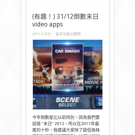
(有趣！) 31/12倒數末日
video apps
在
2011/12/31
留言功能已關閉
〈(有
趣！)
31/12
倒
數
末
日
video
apps〉
中
今年倒數是比以前特別，因為我們要
迎接 “末日” 2012，所以在2011年最
尾的十秒，我建議大家除了錄低姊妹