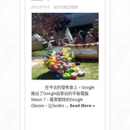
在
2012/07/10
留言功能已關閉
〈Google
I/O
2012
發
佈
會
回
顧
(超
可
愛
巨
型
Jelly
Bean
+
無
在今次的發佈會上，Google
數
推出了Google自家出的平板電腦
嶄
Nexus 7、萬眾期待的Google
新
Glasses、比facebo ...
google
Read More »
產
品!!!)〉
中