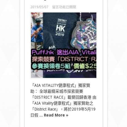
在
2019/05/07
留言功能已關閉
〈Puff.hk
送
出
5
套
「AIA
VITALITY
健
康
程
式」
城
市
探
索
競
「AIA VITALITY健康程式」獨家贊
賽
助： 全球最精采城市探索競賽
「DISTRICT
RACE」〉
「DISTRICT RACE」載譽回歸香港 由
中
「AIA Vitality健康程式」獨家贊助之
「District Race」，將於2019年5月19
日假 ...
Read More »