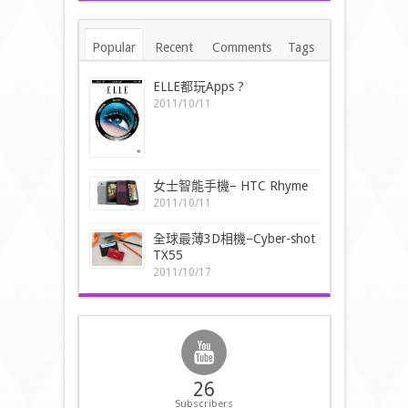
Popular
Recent
Comments
Tags
ELLE都玩Apps ?
2011/10/11
女士智能手機– HTC Rhyme
2011/10/11
全球最薄3D相機–Cyber-shot
TX55
2011/10/17
26
Subscribers