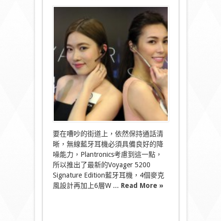
〈Plantronics
最
新
Voyager
免
提
藍
牙
耳
機
降
噪
能
力
超
班！〉
要在嘈吵的街道上，依然保持通話清
中
晰，無線藍牙耳機必須具備良好的降
噪能力，Plantronics考慮到這一點，
所以推出了最新的Voyager 5200
Signature Edition藍牙耳機，4個麥克
風設計再加上6層W ...
Read More »