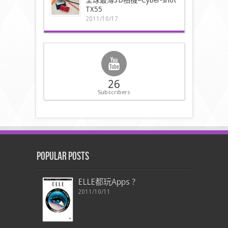
TX55
2011/10/17
26
Subscribers
Popular Posts
ELLE都玩Apps ?
2011/10/11