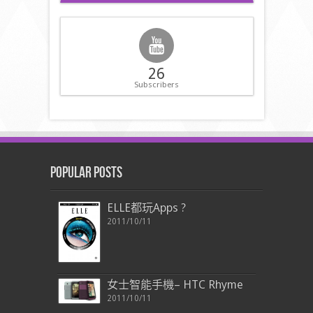
26
Subscribers
Popular Posts
ELLE都玩Apps ?
2011/10/11
女士智能手機– HTC Rhyme
2011/10/11