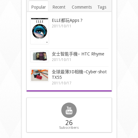
Popular
Recent
Comments
Tags
ELLE都玩Apps ?
2011/10/11
女士智能手機– HTC Rhyme
2011/10/11
全球最薄3D相機–Cyber-shot
TX55
2011/10/17
26
Subscribers