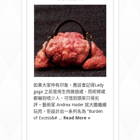
〈噁
心
指
數
達
十
級
肉
騰
騰
系
列
配
飾〉
中
如果大家仲有印象，應該會記得Lady
gaga 之前曾用生肉做過裙，而呢條裙
都嚇到唔少人，可惜到頭來只得劣
評。藝術家 Andrea Hasler 就大膽繼續
玩肉，佢設計出一系列名為 “Burden
of Excess&# ...
Read More »