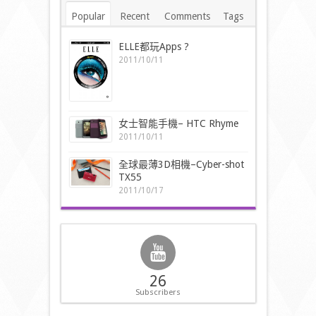
Popular
Recent
Comments
Tags
ELLE都玩Apps ?
2011/10/11
女士智能手機– HTC Rhyme
2011/10/11
全球最薄3D相機–Cyber-shot
TX55
2011/10/17
26
Subscribers