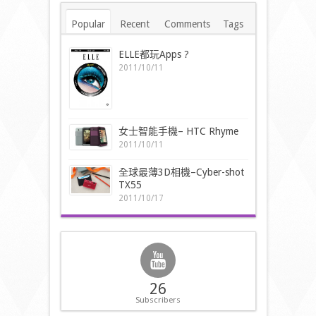
Popular
Recent
Comments
Tags
ELLE都玩Apps ?
2011/10/11
女士智能手機– HTC Rhyme
2011/10/11
全球最薄3D相機–Cyber-shot
TX55
2011/10/17
26
Subscribers