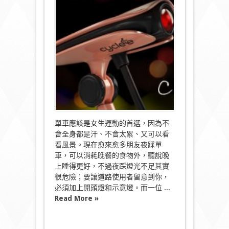
前
方
有
車
Cyclee
背
部
傳
釋
員〉
中
單車應該是女生運動的首選，因為不
會全身都是汗、不會太累、又可以看
看風景。現在愈來愈多朋友夜踩單
車，可以消耗晚餐的食物外，聽說晚
上睡得更好，不過夜踩燈光不足其實
很危險；要讓道路使用者留意到你，
必須加上開頭燈和示意燈。而一位 ...
Read More »