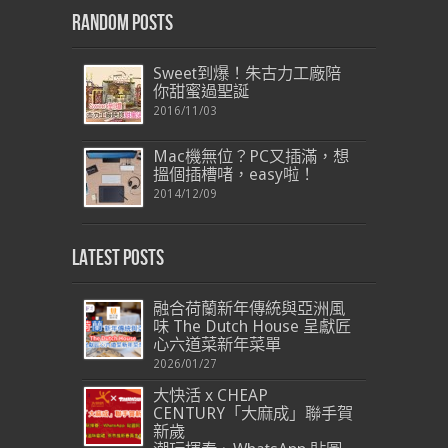
Random Posts
Sweet到爆！朱古力工廠陪
你甜蜜過聖誕
2016/11/03
Mac機無位？PC又插滿，想
搵個插槽啫，easy啦！
2014/12/09
Latest Posts
融合荷蘭新年傳統與亞洲風
味 The Dutch House 呈獻匠
心六道菜新年菜單
2026/01/27
大快活 x CHEAP
CENTURY「大麻成」聯手賀
新歲