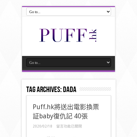
Tag Archives:
DADA
Puff.hk將送出電影換票
証baby復仇記 40張
在
2020/02/18
留言功能已關閉
〈Puff.hk
將