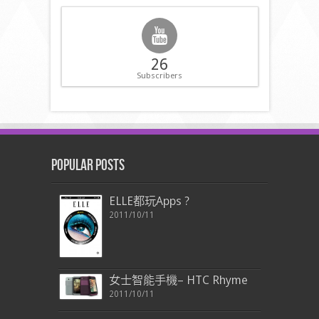
26
Subscribers
Popular Posts
ELLE都玩Apps ?
2011/10/11
女士智能手機– HTC Rhyme
2011/10/11