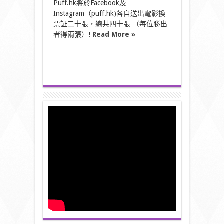
Puff.hk將於Facebook及
送
Instagram（puff.hk)各自送出電影換
出
票証二十張，總共四十張 （每位勝出
電
影
者得兩張）!
Read More »
換
票
証
baby
復
仇
記
40
張〉
中