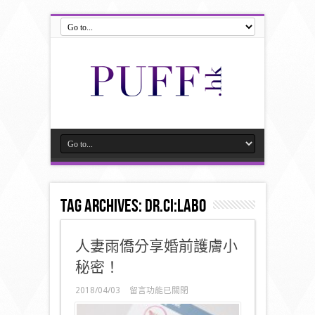
Tag Archives:
Dr.Ci:Labo
人妻雨僑分享婚前護膚小
秘密！
在
2018/04/03
留言功能已關閉
〈人
妻