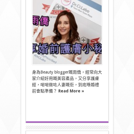
雨
僑
分
享
婚
前
護
膚
小
秘
密！〉
中
身為Beauty blogger嘅雨僑，經常向大
家介紹好用嘅美容產品，又分享護膚
經，啱啱做咗人妻嘅佢，到底喺婚禮
前會點準備？
Read More »