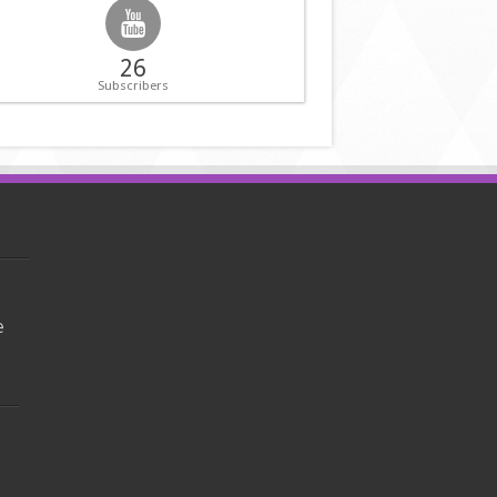
26
Subscribers
e