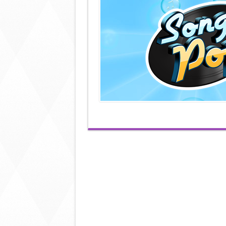
快
d
出
廣
東
版
啦
~
我
要
估
歌
仔
呀〉
中