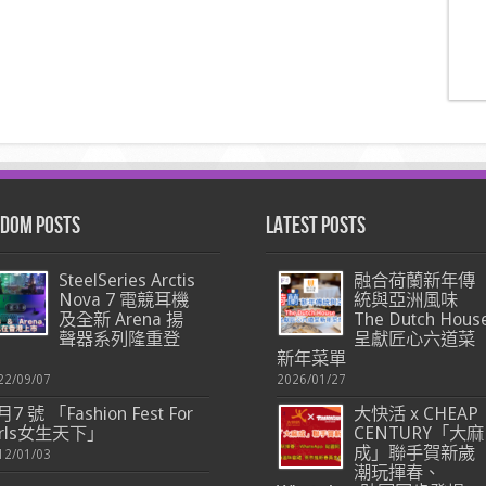
dom Posts
Latest Posts
SteelSeries Arctis
融合荷蘭新年傳
Nova 7 電競耳機
統與亞洲風味
及全新 Arena 揚
The Dutch Hous
聲器系列隆重登
呈獻匠心六道菜
新年菜單
22/09/07
2026/01/27
月7 號 「Fashion Fest For
大快活 x CHEAP
irls女生天下」
CENTURY「大麻
成」聯手賀新歲
12/01/03
潮玩揮春、