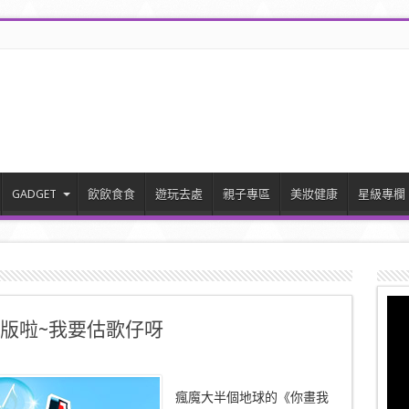
GADGET
飲飲食食
遊玩去處
親子專區
美妝健康
星級專欄
廣東版啦~我要估歌仔呀
瘋魔大半個地球的《你畫我