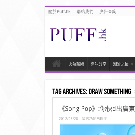
關於Puff.hk
聯絡我們
廣告查詢
火熱新聞
趣味分享
潮流之最
Tag Archives:
Draw Something
《Song Pop》:你快d出
在
2012/08/28
留言功能已關閉
〈《Song
Pop》:
你