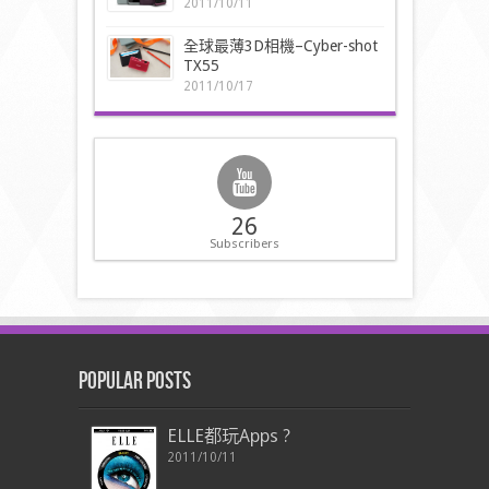
2011/10/11
全球最薄3D相機–Cyber-shot
TX55
2011/10/17
26
Subscribers
Popular Posts
ELLE都玩Apps ?
2011/10/11