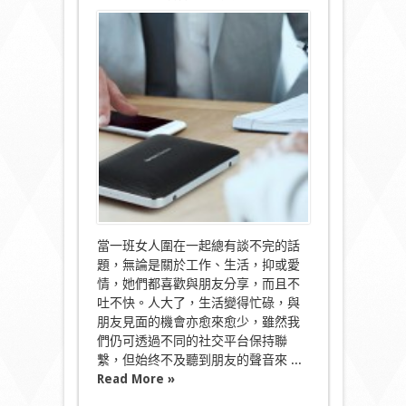
〈突
然
好
想
你！
你
會
在
Esquire
2
無
線
藍
牙
喇
叭
當一班女人圍在一起總有談不完的話
裡？〉
題，無論是關於工作、生活，抑或愛
中
情，她們都喜歡與朋友分享，而且不
吐不快。人大了，生活變得忙碌，與
朋友見面的機會亦愈來愈少，雖然我
們仍可透過不同的社交平台保持聯
繫，但始终不及聽到朋友的聲音來 ...
Read More »