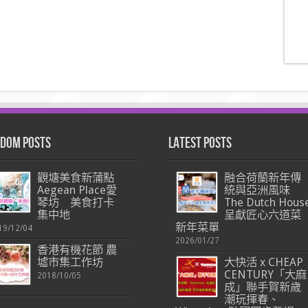
dom Posts
Latest Posts
觀塘美食新蒲點
融合荷蘭新年傳
Aegean Place愛
統與亞洲風味
琴坊 美食打卡
The Dutch Hous
集中地
呈獻匠心六道菜
新年菜單
19/12/04
2026/01/27
香港有機花節 農
墟市集工作坊
大快活 x CHEAP
CENTURY「大麻
2018/10/05
成」聯手賀新歲
潮玩揮春、