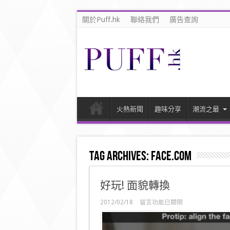
關於Puff.hk
聯絡我們
廣告查詢
火熱新聞
趣味分享
潮流之最
Tag Archives:
face.com
好玩! 面貌轉換
在
2012/02/18
留言功能已關閉
〈好
玩!
面