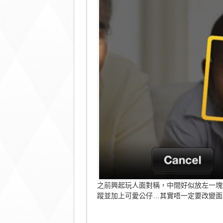
貌
轉
換〉
中
之前興起玩人面對稱，中間好似放左一塊
蹤並加上可愛公仔…其實唔一定要改變