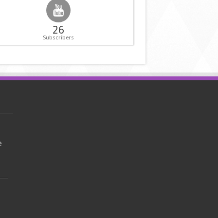
26
Subscribers
e