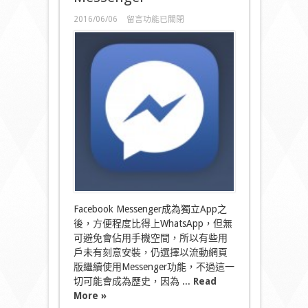
在
2016/06/06
留言功能已關閉
〈焗
住
要
裝
App！
Facebook
取
消
流
動
網
頁
版
Messenger〉
中
Facebook Messenger成為獨立App之
後，方便程度比得上WhatsApp，但無
可避免會佔用手機空間，所以有些用
戶未有刻意安裝，仍選擇以流動網頁
版繼續使用Messenger功能，不過這一
切可能會成為歷史，因為 ...
Read
More »