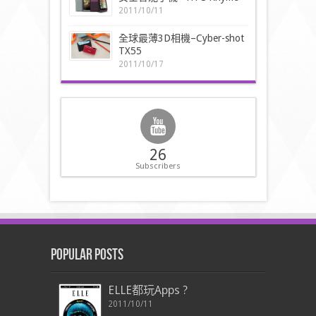
2011/10/11
全球最薄3D相機–Cyber-shot
TX55
2011/10/17
26
Subscribers
Popular Posts
ELLE都玩Apps ?
2011/10/11