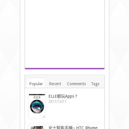
Popular
Recent
Comments
Tags
ELLE都玩Apps ?
2011/10/11
女士智能手機– HTC Rhyme