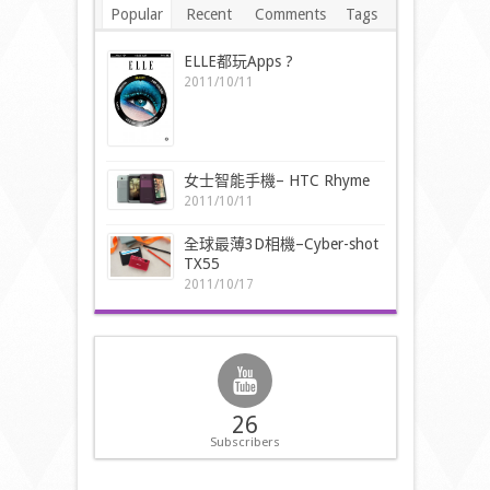
Popular
Recent
Comments
Tags
ELLE都玩Apps ?
2011/10/11
女士智能手機– HTC Rhyme
2011/10/11
全球最薄3D相機–Cyber-shot
TX55
2011/10/17
26
Subscribers