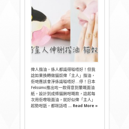
人
伸
脷
揩
油
貓
奴
嗌
爽！〉
中
俾人揩油，係人都識得嗌唔好！但我
諗如果換轉做貓奴俾「主人」揩油，
佢哋應該會淨係識嗌唔好…停！日本
Felissimo推出咗一款得意到暈嘅面油
紙，設計到成條貓脷咁嘅款，諗起每
次用佢嚟吸面油，就好似俾「主人」
起勢咁舐，都咪話唔 ...
Read More »