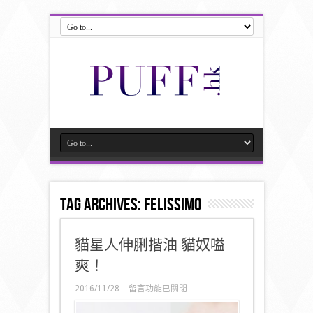
Tag Archives:
Felissimo
貓星人伸脷揩油 貓奴嗌
爽！
在
2016/11/28
留言功能已關閉
〈貓
星