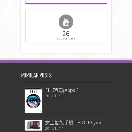
26
Subscribers
Popular Posts
ELLE都玩Apps ?
2011/10/11
女士智能手機– HTC Rhyme
2011/10/11