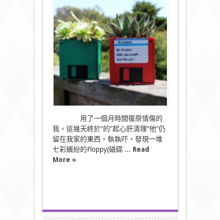
物
利
用
–
小
盆
栽
製
作〉
中
用了一個月時間復原情傷的
我，這幾天終於”的”起心肝清理”他”仍
留在我家的東西。執執吓，發現一堆
七彩繽紛的Floppy(磁碟 ...
Read
More »