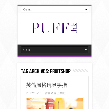
Tag Archives:
fruitshop
英倫風格玩具手指
在
2012/05/15
留言功能已關閉
〈英
倫
風