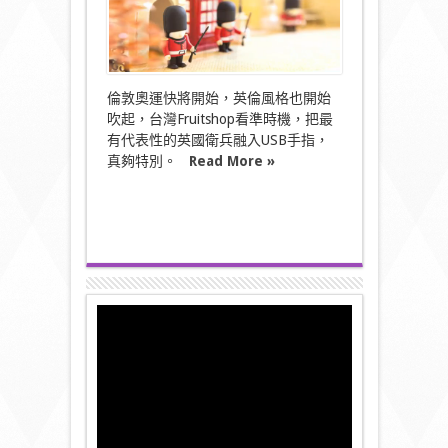
格
玩
具
手
指〉
中
倫敦奧運快將開始，英倫風格也開始
吹起，台灣Fruitshop看準時機，把最
有代表性的英國衛兵融入USB手指，
真夠特別。
Read More »