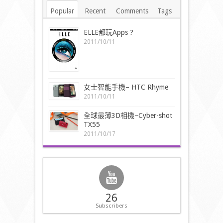
Popular
Recent
Comments
Tags
ELLE都玩Apps ?
2011/10/11
女士智能手機– HTC Rhyme
2011/10/11
全球最薄3D相機–Cyber-shot
TX55
2011/10/17
26
Subscribers