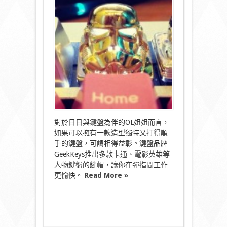
漫
鍵
盤
要
威
當
然
要
帶
頭
盔〉
中
對於日日與鍵盤為伴的OL姐姐而言，
如果可以擁有一款造型獨特又打得順
手的鍵盤，可謂相得益彰。鍵盤品牌
GeekKeys推出多款卡通、電影英雄等
人物鍵盤的鍵帽，讓你在彈指間工作
更愉快。
Read More »