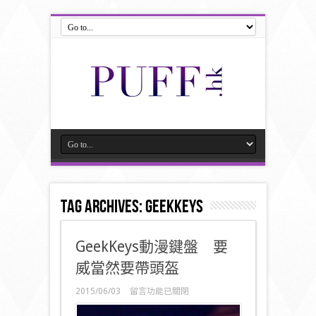
Tag Archives:
geekkeys
GeekKeys動漫鍵盤 要
威當然要帶頭盔
在
2015/06/03
留言功能已關閉
〈GeekKeys
動