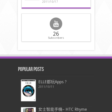
2011/10/17
26
Subscribers
Popular Posts
ELLE都玩Apps ?
2011/10/11
女士智能手機– HTC Rhyme