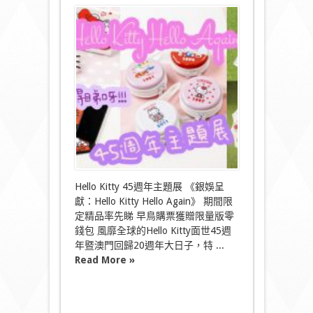
〈Hello
Kitty
Hello
Again
45
週
年
主
題
展〉
中
Hello Kitty 45週年主題展 《銀娛呈
獻：Hello Kitty Hello Again》 期間限
定精品率先睇 早鳥購票獲贈限量版零
錢包 風靡全球的Hello Kitty面世45週
年暨澳門回歸20週年大日子，特 ...
Read More »