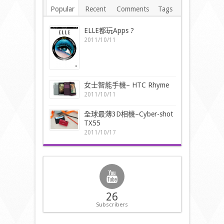
Popular
Recent
Comments
Tags
ELLE都玩Apps ?
2011/10/11
女士智能手機– HTC Rhyme
2011/10/11
全球最薄3D相機–Cyber-shot
TX55
2011/10/17
26
Subscribers