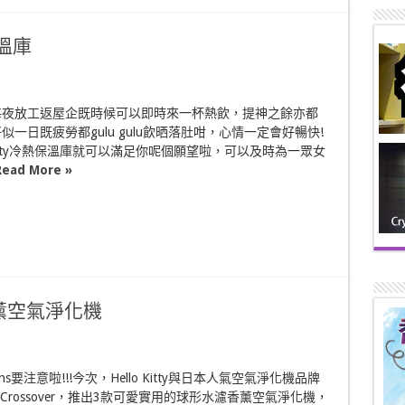
保溫庫
每夜放工返屋企既時候可以即時來一杯熱飲，提神之餘亦都
似一日既疲勞都gulu gulu飲晒落肚咁，心情一定會好暢快!
 Kitty冷熱保溫庫就可以滿足你呢個願望啦，可以及時為一眾女
Read More »
濾香薰空氣淨化機
ty fans要注意啦!!!今次，Hello Kitty與日本人氣空氣淨化機品牌
 來個 Crossover，推出3款可愛實用的球形水濾香薰空氣淨化機，