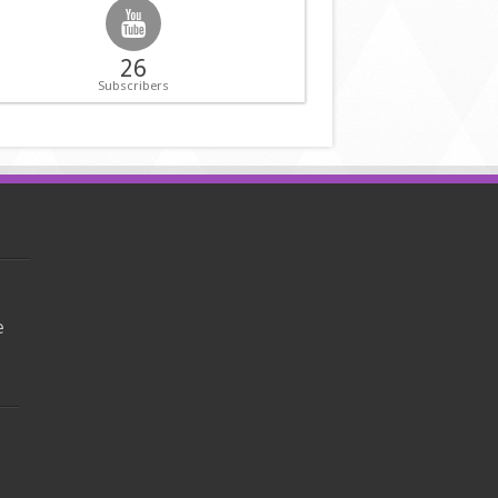
26
Subscribers
e