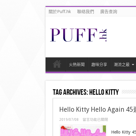
關於Puff.hk
聯絡我們
廣告查詢
火熱新聞
趣味分享
潮流之最
Tag Archives:
hello kitty
Hello Kitty Hello Agai
在
2019/07/08
留言功能已關閉
〈Hello
Kitty
Hello Kitt
Hello