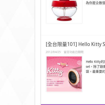
水
為你屋企散發
濾
香
薰
空
氣
淨
化
機〉
中
[全台限量101] Hello Kitt
在
2012/04/25
留言功能已關閉
〈[全
台
Hello Ki
限
set，除了錄
量
101]
袋，最重要
Hello
Kitty
Sony
錄
影
機〉
中