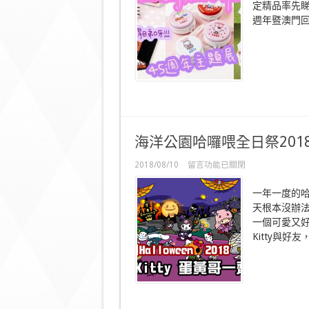
Again
定精品率先睇 
45
週年暨澳門回歸
週
年
主
題
展〉
中
海洋公園哈囉喂全日祭2018
在
2018/08/10
留言功能已關閉
〈海
洋
一年一度的
公
天根本沒辦
園
一個可愛又好玩
哈
囉
Kitty與好友，
喂
全
日
祭
2018
首