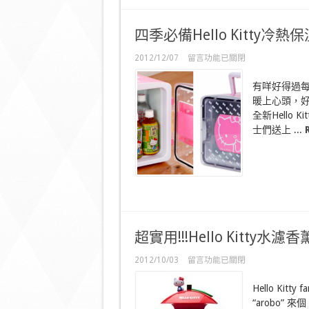
度
加
入
四季必備Hello Kitty冷熱
可
愛
在
2012/12/07
留言功能已關閉
Sanrio
〈四
角
季
色〉
有咩好得過
必
中
暖上心頭，好
備
Hello
全新Hello
Kitty
士們送上 ...
冷
熱
保
溫
庫〉
中
超實用!!!Hello Kitty水
在
2012/10/03
留言功能已關閉
〈超
實
Hello Kit
用!!!Hello
“arobo”
Kitty