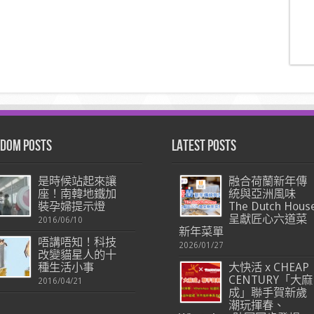
dom Posts
Latest Posts
是時候站起來讓
融合荷蘭新年傳
座！南韓地鐵加
統與亞洲風味
裝孕婦提示燈
The Dutch Hous
呈獻匠心六道菜
2016/06/10
新年菜單
唔講唔知！科技
2026/01/27
改變貓星人的十
種生活小事
大快活 x CHEAP
CENTURY「大麻
2016/04/21
成」聯手賀新歲
潮玩揮春、