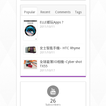
Popular
Recent
Comments
Tags
ELLE都玩Apps ?
2011/10/11
女士智能手機– HTC Rhyme
2011/10/11
全球最薄3D相機–Cyber-shot
TX55
2011/10/17
26
Subscribers