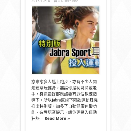
在
2016/10/18
留言功能已關閉
〈特
別
版
Jabra
Sport
耳
機
投
入
運
動
狂
熱〉
中
愈來愈多人迷上跑步，亦有不少人開
始鍾意玩健身，無論你是初哥抑或老
手，身邊最好都應該要有返個教練指
導下，所以Jabra幫旗下兩款運動耳機
推出特別版，加多了自動健康追蹤功
能，有埋語音提示，讓你更投入運動
狂熱。
Read More »