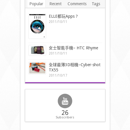
Popular
Recent
Comments
Tags
ELLE都玩Apps ?
2011/10/11
女士智能手機– HTC Rhyme
2011/10/11
全球最薄3D相機–Cyber-shot
TX55
2011/10/17
26
Subscribers