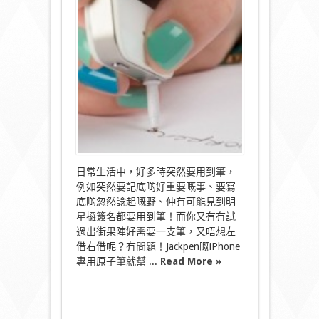
屬
Jackpen
原
子
筆
臨
急
應
變
好
幫
手！〉
中
日常生活中，好多時突然要用到筆，
例如突然要記底啲好重要嘅事、要寫
底啲忽然諗起嘅野、仲有可能見到明
星攞簽名都要用到筆！而你又有冇試
過出街果陣好需要一支筆，又唔想左
借右借呢？冇問題！Jackpen嘅iPhone
專用原子筆就幫 ...
Read More »