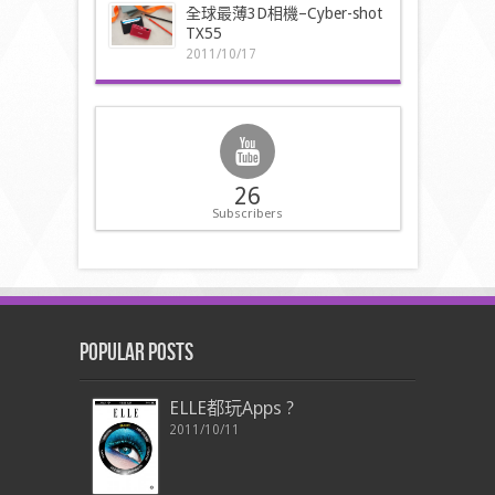
全球最薄3D相機–Cyber-shot
TX55
2011/10/17
26
Subscribers
Popular Posts
ELLE都玩Apps ?
2011/10/11