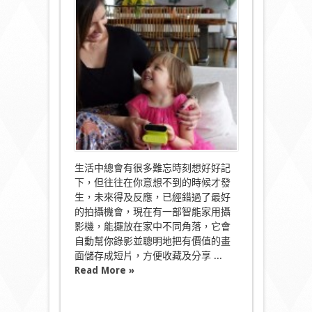
目
家
用
攝
影
機
揀
啱
timming
自
動
拍
片〉
中
生活中總會有很多難忘時刻想好好記
下，但往往在你意想不到的時候才發
生，未來得及反應，已經錯過了最好
的拍攝機會，現在有一部智能家用攝
影機，能擺放在家中不同角落，它會
自動幫你錄影並聰明地把有價值的畫
面儲存成短片，方便收藏及分享 ...
Read More »