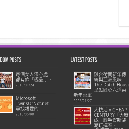
dom Posts
Latest Posts
每個女人深心處
融合荷蘭新年傳
都有條「極品J」?
統與亞洲風味
The Dutch Hous
2015/01/24
呈獻匠心六道菜
新年菜單
Microsoft
2026/01/27
TwinsOrNot.net
尋找親愛的
大快活 x CHEAP
2015/06/08
CENTURY「大麻
成」聯手賀新歲
潮玩揮春、