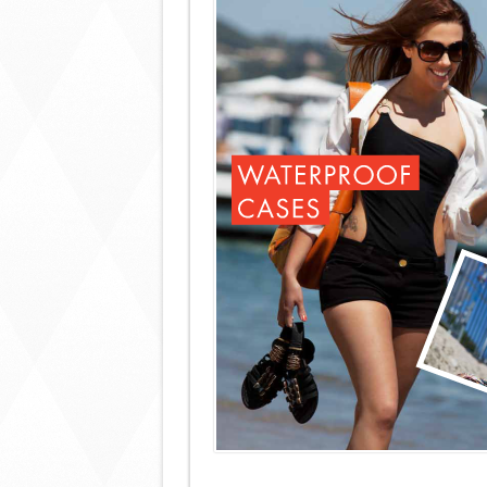
河
必
備-
100%
防
水
防
沙
_
電
話
保
護
套〉
中