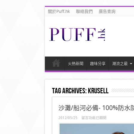
關於Puff.hk
聯絡我們
廣告查詢
火熱新聞
趣味分享
潮流之最
Tag Archives:
Krusell
沙灘/船河必備- 100%防
在
2012/05/25
留言功能已關閉
〈沙
灘/
船