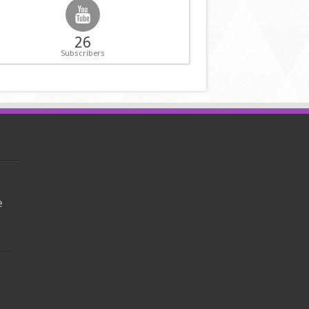
26
Subscribers
e