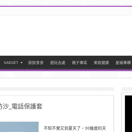
GADGET
飲飲食食
遊玩去處
親子專區
美妝健康
星級專欄
水防沙_電話保護套
不知不覺又到夏天了，30幾度的天