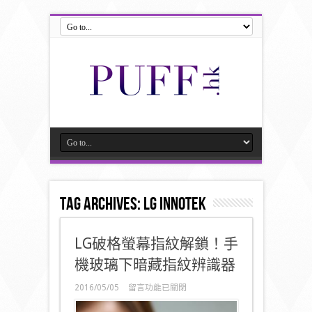
Tag Archives:
LG Innotek
LG破格螢幕指紋解鎖！手
機玻璃下暗藏指紋辨識器
在
2016/05/05
留言功能已關閉
〈LG
破