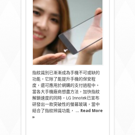
格
螢
幕
指
紋
解
鎖！
手
機
玻
璃
下
暗
藏
指紋識別已漸漸成為手機不可或缺的
指
功能，它除了能提升手機的保安程
紋
度，還可應用於網購的支付過程中。
辨
當各大手機廠商想盡方法，加快指紋
識
器〉
解鎖速度的同時，LG Innotek已宣布
中
研發出一款突破性的螢幕玻璃，當中
結合了指紋辨識功能， ...
Read More
»