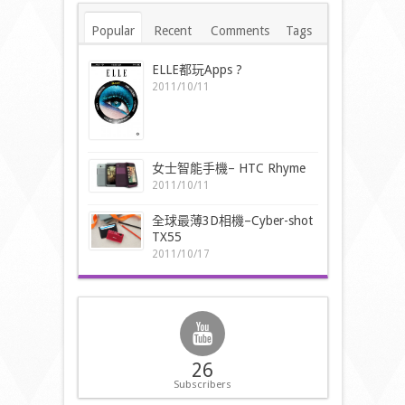
Popular
Recent
Comments
Tags
ELLE都玩Apps ?
2011/10/11
女士智能手機– HTC Rhyme
2011/10/11
全球最薄3D相機–Cyber-shot
TX55
2011/10/17
26
Subscribers