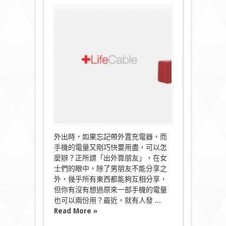
〈開
心
Share！
LifeCable
充
電
線
手
機
電
量
可
以
兩
份
用〉
外出時，如果忘記帶外置充電器，而
中
手機的電量又剛巧快要用盡，可以怎
麼辦？正所謂「出外靠朋友」，在女
士們的眼中，除了男朋友不能分享之
外，幾乎所有東西都能夠互相分享，
但你有沒有想過原來一部手機的電量
也可以兩份用？最近，就有人發 ...
Read More »