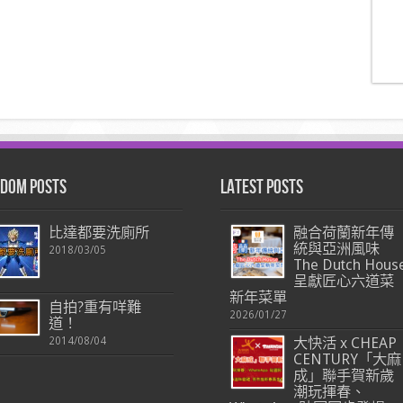
dom Posts
Latest Posts
比達都要洗廁所
融合荷蘭新年傳
統與亞洲風味
2018/03/05
The Dutch Hous
呈獻匠心六道菜
新年菜單
自拍?重有咩難
2026/01/27
道！
2014/08/04
大快活 x CHEAP
CENTURY「大麻
成」聯手賀新歲
潮玩揮春、