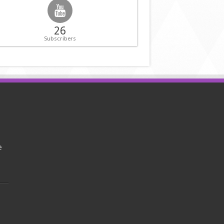
26
Subscribers
e