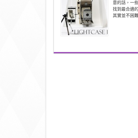
意的話，一
迷
找到最合適
你
Studio
其實並不困難，這
人
人
期
望
可
達
到〉
中