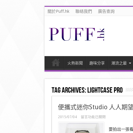
關於Puff.hk
聯絡我們
廣告查詢
火熱新聞
趣味分享
潮流之最
Tag Archives:
lightcase pro
便攜式迷你Studio 人人期
在
2015/07/04
留言功能已關閉
〈便
攜
要拍出一張
式