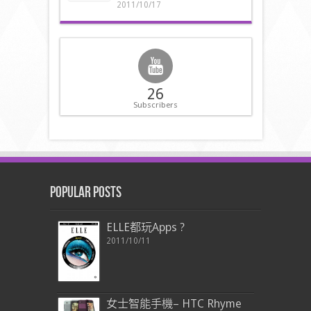
2011/10/17
26
Subscribers
Popular Posts
ELLE都玩Apps ?
2011/10/11
女士智能手機– HTC Rhyme