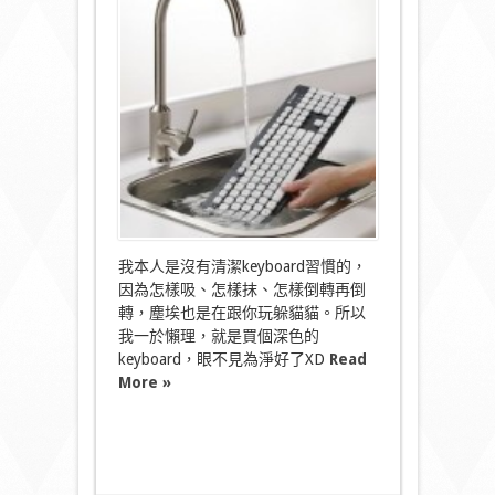
keyboard，
太
方
便
了
吧
^^〉
中
我本人是沒有清潔keyboard習慣的，
因為怎樣吸、怎樣抹、怎樣倒轉再倒
轉，塵埃也是在跟你玩躲貓貓。所以
我一於懶理，就是買個深色的
keyboard，眼不見為淨好了XD
Read
More »