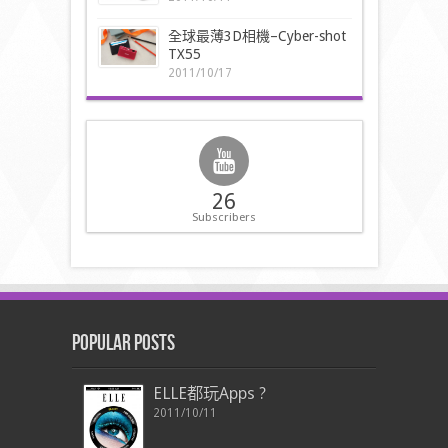
全球最薄3D相機–Cyber-shot
TX55
2011/10/17
26
Subscribers
Popular Posts
ELLE都玩Apps ?
2011/10/11