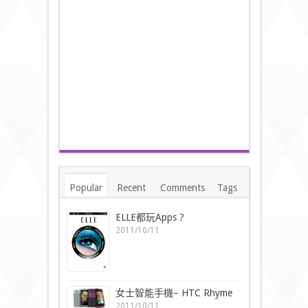
Popular
Recent
Comments
Tags
ELLE都玩Apps ?
2011/10/11
女士智能手機– HTC Rhyme
2011/10/11