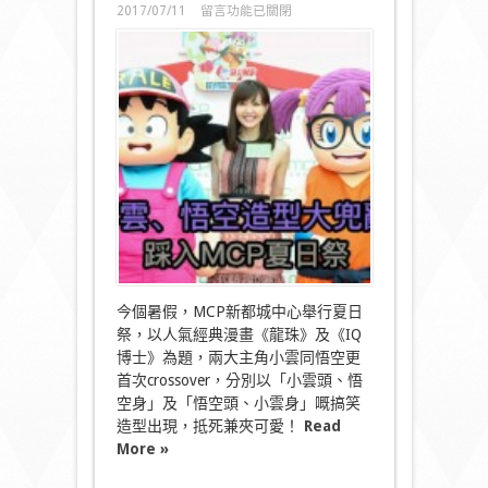
在
2017/07/11
留言功能已關閉
〈小
雲、
悟
空
造
型
大
兜
亂
踩
入
MCP
夏
日
祭〉
中
今個暑假，MCP新都城中心舉行夏日
祭，以人氣經典漫畫《龍珠》及《IQ
博士》為題，兩大主角小雲同悟空更
首次crossover，分別以「小雲頭、悟
空身」及「悟空頭、小雲身」嘅搞笑
造型出現，抵死兼夾可愛！
Read
More »