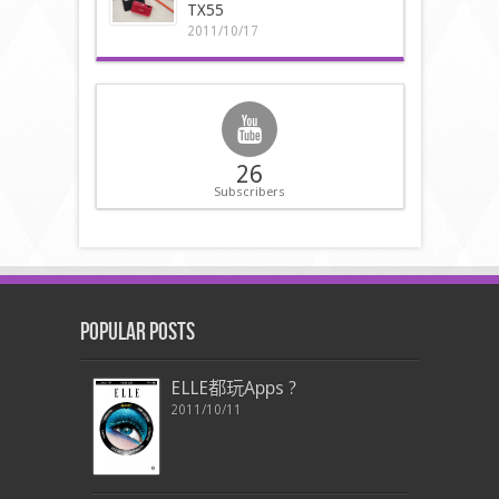
TX55
2011/10/17
26
Subscribers
Popular Posts
ELLE都玩Apps ?
2011/10/11