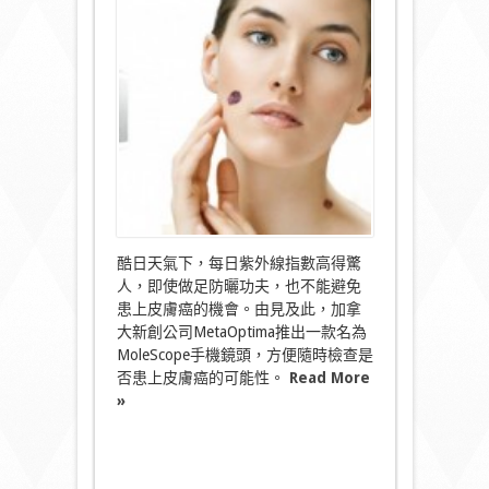
機
鏡
頭
皮
膚
癌
殺
手〉
中
酷日天氣下，每日紫外線指數高得驚
人，即使做足防曬功夫，也不能避免
患上皮膚癌的機會。由見及此，加拿
大新創公司MetaOptima推出一款名為
MoleScope手機鏡頭，方便隨時檢查是
否患上皮膚癌的可能性。
Read More
»