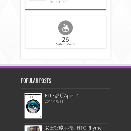
2011/10/17
26
Subscribers
Popular Posts
ELLE都玩Apps ?
2011/10/11
女士智能手機– HTC Rhyme