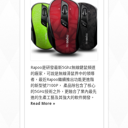
口
味
5Ghz
無
線
滑
鼠
—
Rapoo
7100P〉
中
Rapoo是研發最新5Ghz無線鍵鼠頻道
的廠家，可說是無線滑鼠界中的領導
者，最近Rapoo繼續推出功能更進階
的新型號7100P， 產品除包含了核心
的5GHz技術之外，更融合了業內最先
進的生產工藝及其強大的軟件開發。
Read More »