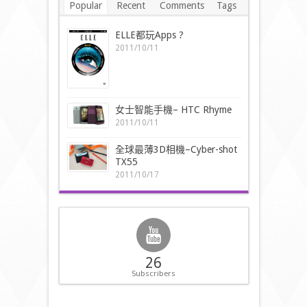
Popular
Recent
Comments
Tags
ELLE都玩Apps ?
2011/10/11
女士智能手機– HTC Rhyme
2011/10/11
全球最薄3D相機–Cyber-shot
TX55
2011/10/17
26
Subscribers