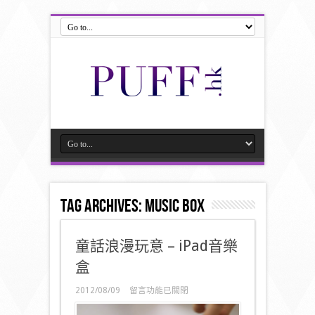
Tag Archives:
music box
童話浪漫玩意 – iPad音樂
盒
在
2012/08/09
留言功能已關閉
〈童
話