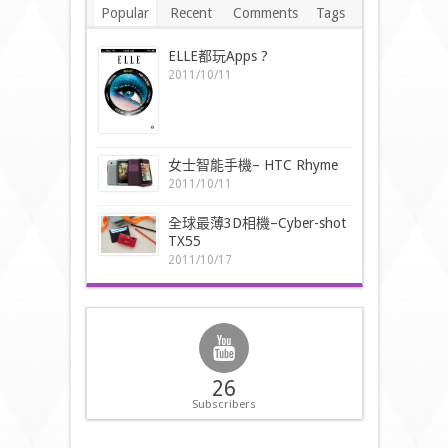
Popular
Recent
Comments
Tags
ELLE都玩Apps ?
2011/10/11
女士智能手機– HTC Rhyme
2011/10/11
全球最薄3D相機–Cyber-shot
TX55
2011/10/17
26
Subscribers