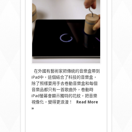
浪
漫
玩
意
–
iPad
音
樂
盒〉
中
在外國有藝術家把傳統的音樂盒帶到
iPad中，這個結合了科技的音樂盒，
除了照樣要用手去卷動音樂盒和每個
音樂品都只有一首歌曲外，卷動時
iPad螢幕會顯示獨特的花紋，把音樂
視像化，變得更浪漫！
Read More
»