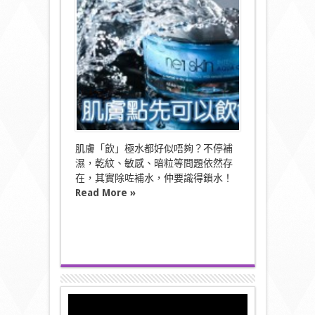
先
可
以
飲
飽
水？〉
中
肌膚「飲」極水都好似唔夠？不停補
濕，乾紋、敏感、暗粒等問題依然存
在，其實除咗補水，仲要識得鎖水！
Read More »