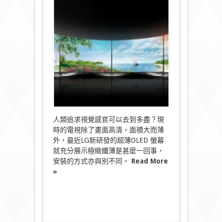
貼
牆
變
「型」
電
視〉
中
人類追求視覺感官可以去到多盡？現
時的電視除了畫面高清，面積大而薄
外，最近LG新研發的超薄OLED 螢幕
就充分展示極緻纖薄是甚麼一回事，
安裝的方式亦與別不同。
Read More
»