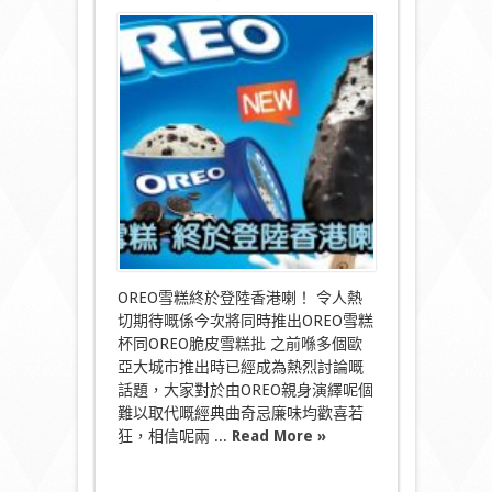
〈OREO
雪
糕
登
陸
香
港
值
得
您
熱
切
期
待
的
經
OREO雪糕終於登陸香港喇！ 令人熱
典
切期待嘅係今次將同時推出OREO雪糕
口
杯同OREO脆皮雪糕批 之前喺多個歐
味
亞大城市推出時已經成為熱烈討論嘅
新
演
話題，大家對於由OREO親身演繹呢個
繹〉
難以取代嘅經典曲奇忌廉味均歡喜若
中
狂，相信呢兩 ...
Read More »