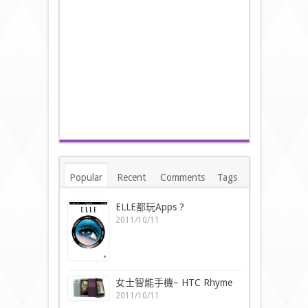
Popular
Recent
Comments
Tags
ELLE都玩Apps ?
2011/10/11
女士智能手機– HTC Rhyme
2011/10/11