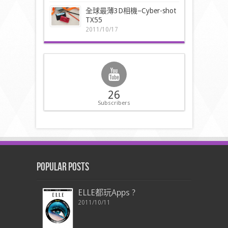
全球最薄3D相機–Cyber-shot
TX55
2011/10/17
26
Subscribers
Popular Posts
ELLE都玩Apps ?
2011/10/11