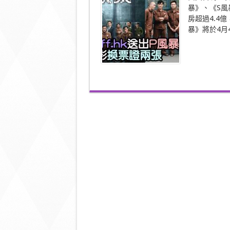
出
暴》、《S風
P
風
房超過4.4
暴
暴》將於4月4
電
影
換
票
證
兩
張〉
中