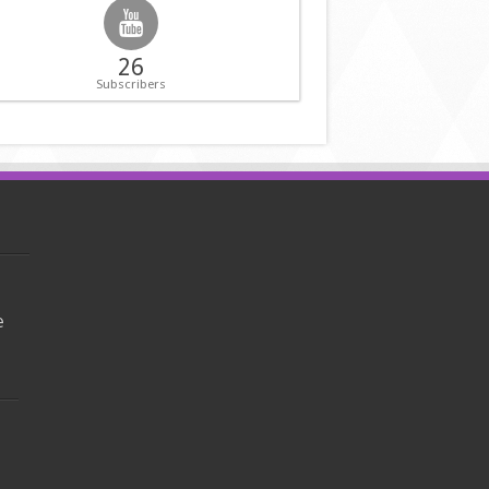
26
Subscribers
e