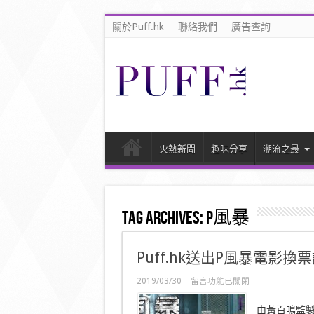
關於Puff.hk
聯絡我們
廣告查詢
火熱新聞
趣味分享
潮流之最
Tag Archives:
P風暴
Puff.hk送出P風暴電影換
在
2019/03/30
留言功能已關閉
〈Puff.hk
送
由黃百鳴監