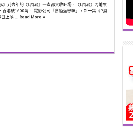
暴》到去年的《L風暴》一直都大收旺場，《L風暴》內地票
億，香港破1600萬。 電影公司「食過返尋味」，新一集《P風
日上映 ...
Read More »