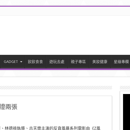
GADGET
飲飲食食
遊玩去處
親子專區
美妝健康
星級專欄
票證兩張
製、林德祿執導、古天樂主演的反貪風暴系列電影由《Z風