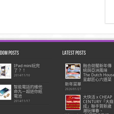
dom Posts
Latest Posts
IPad mini玩完
融合荷蘭新年傳
了？！
統與亞洲風味
The Dutch Hous
2014/11/10
呈獻匠心六道菜
新年菜單
智能電話的維他
2026/01/27
命丸－超迷你紙
電池
大快活 x CHEAP
2014/11/17
CENTURY「大麻
成」聯手賀新歲
潮玩揮春、