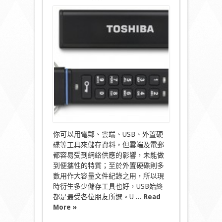
〈Master
Unlock！
Toshiba
USB
你
以
為
玩
UnBlock
咁
容
易？〉
中
你可以用電郵、雲端、USB、外置硬
碟等工具來儲存資料，但雲端及電郵
都容易受到網絡供應的影響，未能做
到便攜性的特質；至於外置硬碟則多
數用作大容量文件紀錄之用，所以現
時衍生多少儲存工具也好，USB始終
都是最受各位朋友所選。U ...
Read
More »