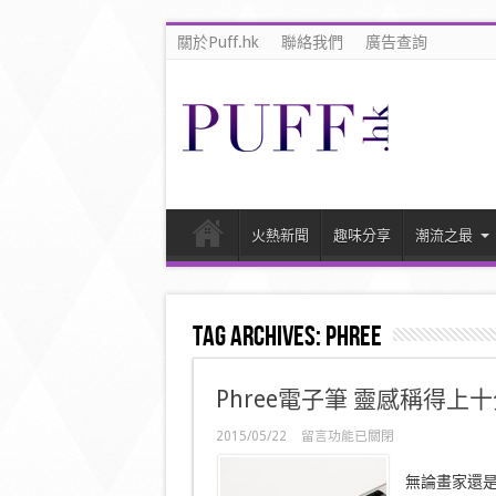
關於Puff.hk
聯絡我們
廣告查詢
火熱新聞
趣味分享
潮流之最
Tag Archives:
Phree
Phree電子筆 靈感稱得上
在
2015/05/22
留言功能已關閉
〈Phree
電
無論畫家還
子