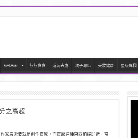
GADGET
飲飲食食
遊玩去處
親子專區
美妝健康
星級專欄
十分之高超
是作家最需要就是創作靈感，而靈感這種東西稍縱即逝，當