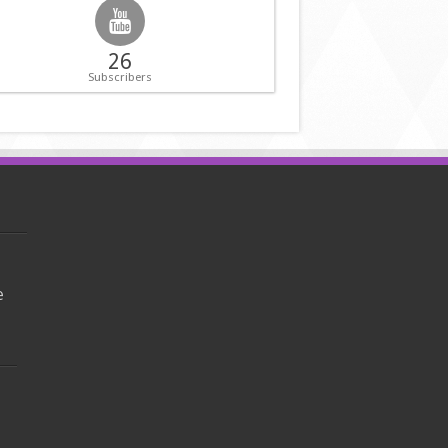
26
Subscribers
e