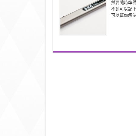
然要隨時準
筆
不到可以記下這
靈
感
可以幫你解決 
稱
得
上
十
分
之
高
超〉
中