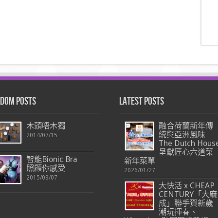
dom Posts
Latest Posts
木頭唔木獨
融合荷蘭新年傳
統與亞洲風味
2014/07/15
The Dutch Hous
呈獻匠心六道菜
智能Bionic Bra
新年菜單
照顧你感受
2026/01/27
2015/03/07
大快活 x CHEAP
CENTURY「大麻
成」聯手賀新歲
潮玩揮春、