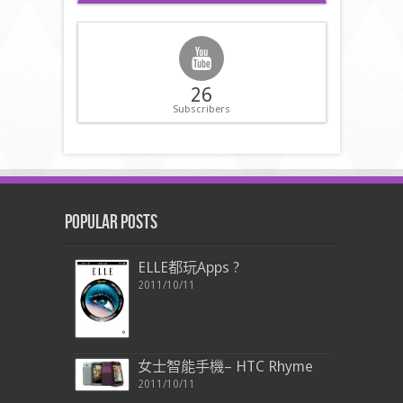
26
Subscribers
Popular Posts
ELLE都玩Apps ?
2011/10/11
女士智能手機– HTC Rhyme
2011/10/11