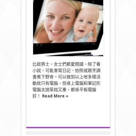
速
之
選:
Prime〉
中
比起男士，女士們都愛閱讀，除了看
小說，可能會寫日記、拍照或跟烹調
書煮下野食。可以做到以上咁多樣活
動就只有電腦，但桌上電腦和筆記形
電腦太過笨拙又重，都係平板電腦
好！
Read More »