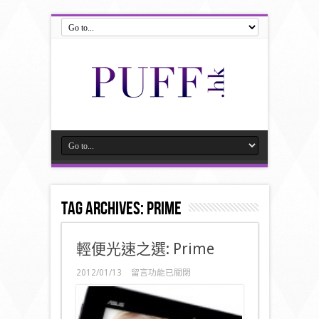
Tag Archives:
prime
輕便光速之選: Prime
在
2012/01/13
留言功能已關閉
〈輕
便
光