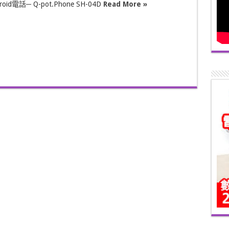
id電話─ Q-pot.Phone SH-04D
Read More »