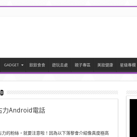
GADGET
飲飲食食
遊玩去處
親子專區
美妝健康
星級專欄
4D
力Android電話
古力的粉絲，就要注意啦！因為以下落黎會介紹像真度極高