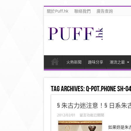
關於Puff.hk
聯絡我們
廣告查詢
火熱新聞
趣味分享
潮流之最
Tag Archives:
Q-pot.Phone SH-0
§ 朱古力迷注意！§ 日系朱古
在
2012/02/01
留言功能已關閉
〈§
朱
如果妳是朱
古