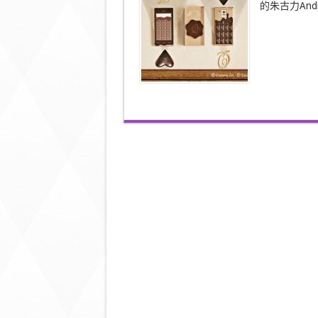
的朱古力Andro
力
迷
注
意！
§
日
系
朱
古
力
Android
電
話〉
中