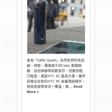
皮
氣
掛
飾
補
捉
珍
貴
時
刻〉
中
身為「Selfie Queen」自然有齊所有武
器，神棍、價值過千的Casio 美顏相
機、自拍神器等如數家珍。但數到輕
巧程度，還是HTC RE 最為方便。繼早
前推出全新的HTC RE 金屬環掛飾外，
現為用家帶來另一驚喜，推 ...
Read
More »