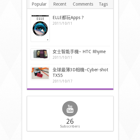
Popular
Recent
Comments
Tags
ELLE都玩Apps ?
2011/10/11
女士智能手機– HTC Rhyme
2011/10/11
全球最薄3D相機–Cyber-shot
TX55
2011/10/17
26
Subscribers