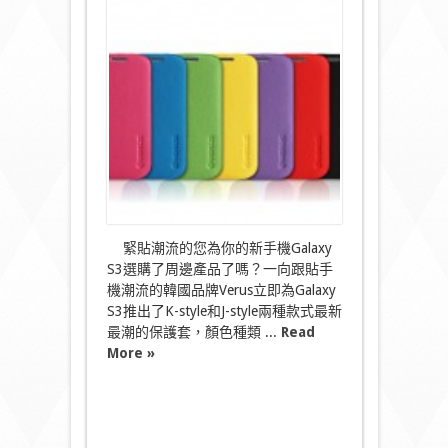
S3
夏
日
繽
紛
保
護
套〉
中
緊貼潮流的您為你的新手機Galaxy
S3選購了周邊產品了嗎？一向跟貼手
機潮流的韓國品牌Verus立即為Galaxy
S3推出了K-style和J-style兩種款式最新
最潮的保護套，顏色種類 ...
Read
More »