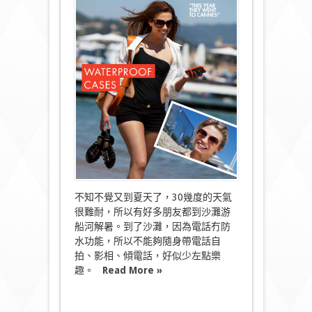
船
河
必
備-
100%
防
水
防
沙
_
電
話
保
護
套〉
中
不知不覺又到夏天了，30幾度的天氣
很難耐，所以有好多朋友都到沙灘游
船河解暑。到了沙灘，因為電話冇防
水功能，所以不能夠隨身帶電話自
拍、影相、傾電話，好似少左點樂
趣。
Read More »