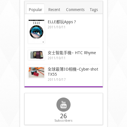
Popular
Recent
Comments
Tags
ELLE都玩Apps ?
2011/10/11
女士智能手機– HTC Rhyme
2011/10/11
全球最薄3D相機–Cyber-shot
TX55
2011/10/17
26
Subscribers