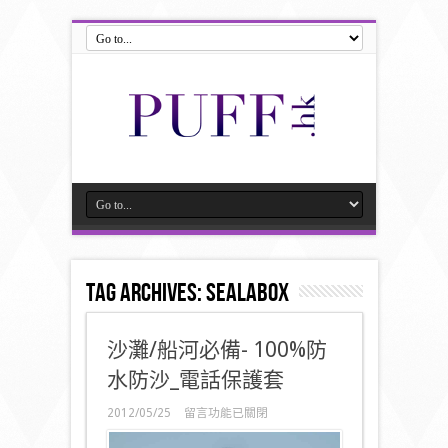
Tag Archives:
SEaLABox
沙灘/船河必備- 100%防
水防沙_電話保護套
在
2012/05/25
留言功能已關閉
〈沙
灘/