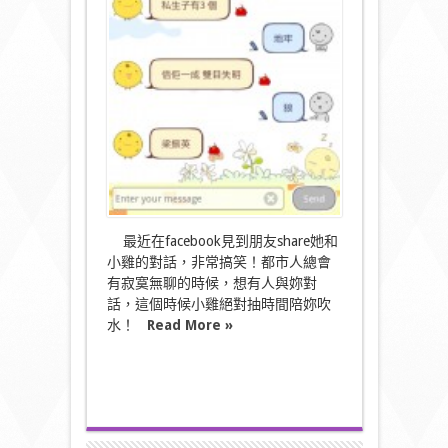
起]
與
可
愛
小
雞
對
話〉
中
最近在facebook見到朋友share她和
小雞的對話，非常搞笑！都市人總會
有寂寞無聊的時候，想有人與妳對
話，這個時候小雞絕對抽時間陪妳吹
水！
Read More »