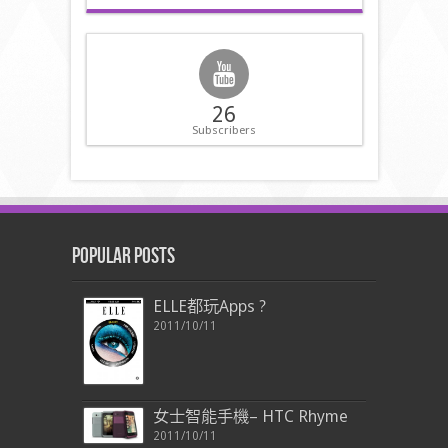
26
Subscribers
Popular Posts
ELLE都玩Apps ?
2011/10/11
女士智能手機– HTC Rhyme
2011/10/11