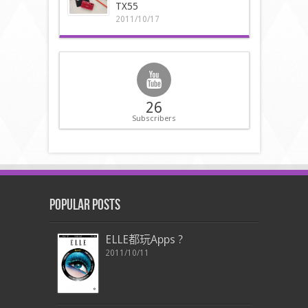
TX55
2011/10/17
26
Subscribers
Popular Posts
ELLE都玩Apps ?
2011/10/11