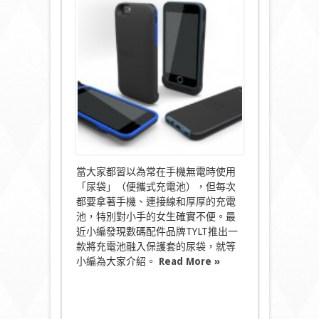
糖
癡
豆
陪
你
由
朝
玩
到
晚〉
中
當大家都習以為常在手機無電時使用
「尿袋」（便攜式充電池），但每次
都要拿著手機、連接線和厚厚的充電
池，特別對小手的女生確實不便。最
近小編發現數碼配件品牌TYLT推出一
款將充電池融入保護套的尿袋，就等
小編為大家介紹。
Read More »